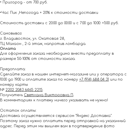
• Пригород - от 700 руб.
•Час Пик ,Непогода + 20% к стоимости доставки
Стоимость доставки с 20:00 до 00:00 и с 7:00 до 10:00: +500 руб.
Самовывоз:
г. Владивосток, ул. Окатовая 28,
ТЦ Махаон , 2-й этаж, напротив ломбарда.
Оплата
Для оформления заказа необходимо внести предоплату в
размере 50-100% от стоимости заказа.
Предоплата:
Сделайте заказ в нашем интернет-магазине или у оператора с
10.00 до 19.00 и оплатите заказ по номеру
+7 (914) 688 04 31
или по
номеру карты
№
2202 2083 6465 2215
.
Получатель
Светлана Викторовна П
.
В комментариях к платежу ничего указывать не нужно!
Остаток оплаты:
Доставка осуществляется сервисом "Яндекс Доставка".
Поэтому заказ нужно оплатить перед отправкой на указанный
адрес. Перед этим мы вышлем вам в подтверждение фото