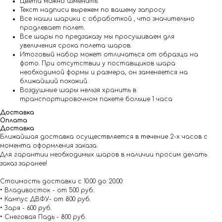
Цвета можно изменить
Текст надписи вырежем по вашему запросу
Все наши шарики с обработкой , что значительно
продлевает полет.
Все шары по предзаказу мы просушиваем для
увеличения срока полета шаров.
Итоговый набор может отличаться от образца на
фото. При отсутствии у поставщиков шара
необходимой формы и размера, он заменяется на
ближайший похожий.
Воздушные шары нельзя хранить в
транспортировочном пакете больше 1 часа
Доставка
Оплата
Доставка
Ближайшая доставка осуществляется в течение 2-х часов с
момента оформления заказа.
Для гарантии необходимых шаров в наличии просим делать
заказ заранее!
Стоимость доставки с 10.00 до 20:00:
• Владивосток - от 500 руб.
• Кампус ДВФУ- от 800 руб.
• Заря - 600 руб.
• Снеговая Падь - 800 руб.