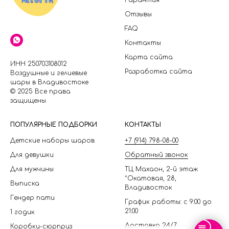
Гарантия
Отзывы
FAQ
Контакты
Карта сайта
ИНН 250703108012
Разработка сайта
Воздушные и гелиевые
шары в Владивостоке
© 2025 Все права
защищены
П
ОПУЛЯРНЫЕ ПОДБОРКИ
КОНТАКТЫ
Детские наборы шаров
+7 (914) 798-08-00
Для девушки
Обратный звонок
Для мужчины
ТЦ Махаон, 2-й этаж
*Окатовая, 28,
Выписка
Владивосток
Гендер пати
График работы: с 9:00 до
21:00
1 годик
Доставка 24/7
Коробки-сюрприз