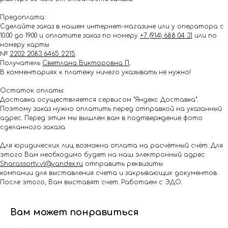
Предоплата:
Сделайте заказ в нашем интернет-магазине или у оператора с
10.00 до 19.00 и оплатите заказ по номеру
+7 (914) 688 04 31
или по
номеру карты
№
2202 2083 6465 2215
.
Получатель
Светлана Викторовна П
.
В комментариях к платежу ничего указывать не нужно!
Остаток оплаты:
Доставка осуществляется сервисом "Яндекс Доставка".
Поэтому заказ нужно оплатить перед отправкой на указанный
адрес. Перед этим мы вышлем вам в подтверждение фото
сделанного заказа
Для юридических лиц возможна оплата на расчётный счёт. Для
этого Вам необходимо будет на наш электронный адрес
Shar.assorty.vl@yandex.ru
отправить реквизиты
компании для выставления счета и закрывающих документов.
После этого, Вам выставят счет. Работаем с ЭДО.
Вам может понравиться