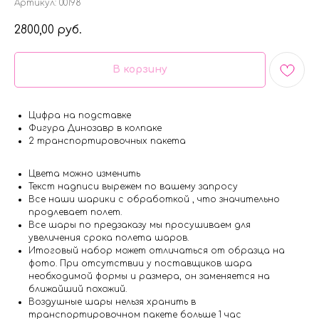
Артикул:
00198
2800,00
руб.
В корзину
Цифра на подставке
Фигура Динозавр в колпаке
2 транспортировочных пакета
Цвета можно изменить
Текст надписи вырежем по вашему запросу
Все наши шарики с обработкой , что значительно
продлевает полет.
Все шары по предзаказу мы просушиваем для
увеличения срока полета шаров.
Итоговый набор может отличаться от образца на
фото. При отсутствии у поставщиков шара
необходимой формы и размера, он заменяется на
ближайший похожий.
Воздушные шары нельзя хранить в
транспортировочном пакете больше 1 час