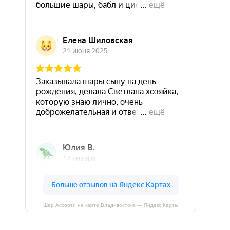
Шар Ассорти на карте Владивостока — Яндекс Карты