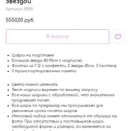
звездой
Артикул:
00190
5550,00
руб.
В корзину
Цифра на подставке
Большая звезда 80-90см с надписью
Фонтан из 7 (2 с конфетти, 2 звезды 45см, 3 пастель)
3 транспортировочных пакета
Цвета можно изменить
Текст надписи вырежем по вашему запросу
Все наши шарики с обработкой , что значительно
продлевает полет.
Все шары по предзаказу мы просушиваем для
увеличения срока полета шаров.
Итоговый набор может отличаться от образца на
фото. При отсутствии у поставщиков шара
необходимой формы и размера, он заменяется на