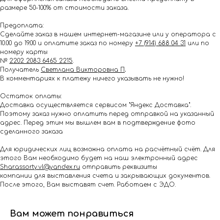
размере 50-100% от стоимости заказа.
Предоплата:
Сделайте заказ в нашем интернет-магазине или у оператора с
10.00 до 19.00 и оплатите заказ по номеру
+7 (914) 688 04 31
или по
номеру карты
№
2202 2083 6465 2215
.
Получатель
Светлана Викторовна П
.
В комментариях к платежу ничего указывать не нужно!
Остаток оплаты:
Доставка осуществляется сервисом "Яндекс Доставка".
Поэтому заказ нужно оплатить перед отправкой на указанный
адрес. Перед этим мы вышлем вам в подтверждение фото
сделанного заказа
Для юридических лиц возможна оплата на расчётный счёт. Для
этого Вам необходимо будет на наш электронный адрес
Shar.assorty.vl@yandex.ru
отправить реквизиты
компании для выставления счета и закрывающих документов.
После этого, Вам выставят счет. Работаем с ЭДО.
Вам может понравиться