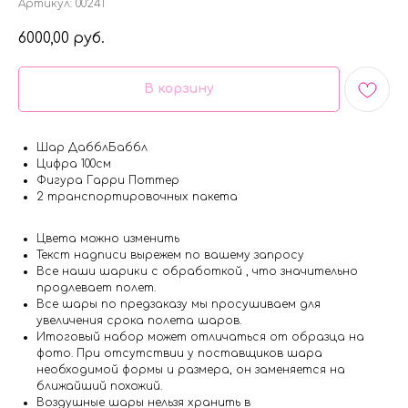
Артикул:
00241
6000,00
руб.
В корзину
Шар ДабблБаббл
Цифра 100см
Фигура Гарри Поттер
2 транспортировочных пакета
Цвета можно изменить
Текст надписи вырежем по вашему запросу
Все наши шарики с обработкой , что значительно
продлевает полет.
Все шары по предзаказу мы просушиваем для
увеличения срока полета шаров.
Итоговый набор может отличаться от образца на
фото. При отсутствии у поставщиков шара
необходимой формы и размера, он заменяется на
ближайший похожий.
Воздушные шары нельзя хранить в