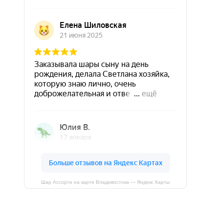
Шар Ассорти на карте Владивостока — Яндекс Карты