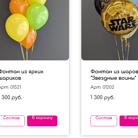
Фонтан из ярких
Фонтан из шаро
шариков
"Звездные воины"
Арт: 01521
Арт: 01202
1 300
1 300
руб.
руб.
В корзину
В кор
Состав
Состав