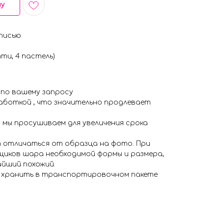
ну
писью
ти, 4 пастель)
 по вашему запросу
аботкой , что значительно продлевает
 мы просушиваем для увеличения срока
 отличаться от образца на фото. При
иков шара необходимой формы и размера,
айший похожий.
я хранить в транспортировочном пакете