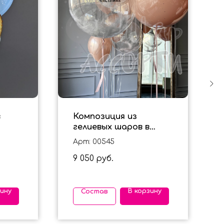
в
Композиция из
гелиевых шаров в
персиковом цвете для
Арт: 00545
девушки
9 050
руб.
зину
В корзину
Состав