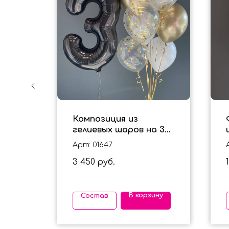
Композиция из
а
гелиевых шаров на 3
и
года для мальчика в
Арт: 01647
золотом цвете
3 450
руб.
ину
В корзину
Состав