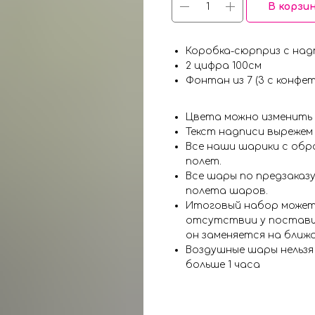
В корзи
Коробка-сюрприз с над
2 цифра 100см
Фонтан из 7 (3 с конфет
Цвета можно изменить
Текст надписи вырежем
Все наши шарики с обр
полет.
Все шары по предзаказу
полета шаров.
Итоговый набор может
отсутствии у поставщ
он заменяется на ближ
Воздушные шары нельз
больше 1 часа