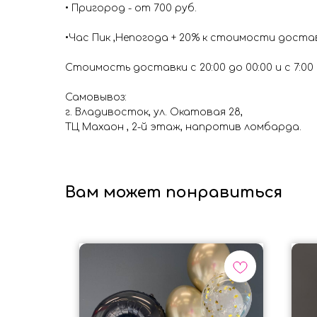
• Пригород - от 700 руб.
•Час Пик ,Непогода + 20% к стоимости доста
Стоимость доставки с 20:00 до 00:00 и с 7:00 д
Самовывоз:
г. Владивосток, ул. Окатовая 28,
ТЦ Махаон , 2-й этаж, напротив ломбарда.
Вам может понравиться