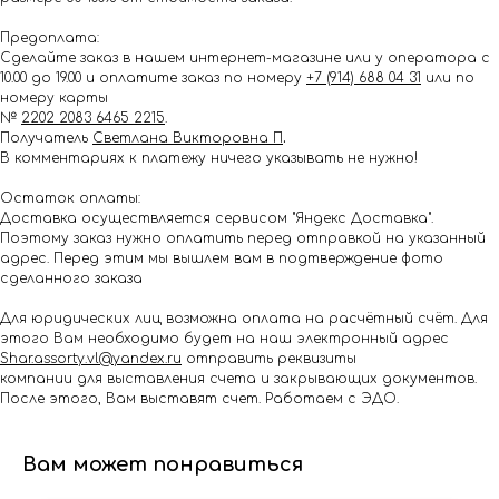
Предоплата:
Сделайте заказ в нашем интернет-магазине или у оператора с
10.00 до 19.00 и оплатите заказ по номеру
+7 (914) 688 04 31
или по
номеру карты
№
2202 2083 6465 2215
.
Получатель
Светлана Викторовна П
.
В комментариях к платежу ничего указывать не нужно!
Остаток оплаты:
Доставка осуществляется сервисом "Яндекс Доставка".
Поэтому заказ нужно оплатить перед отправкой на указанный
адрес. Перед этим мы вышлем вам в подтверждение фото
сделанного заказа
Для юридических лиц возможна оплата на расчётный счёт. Для
этого Вам необходимо будет на наш электронный адрес
Shar.assorty.vl@yandex.ru
отправить реквизиты
компании для выставления счета и закрывающих документов.
После этого, Вам выставят счет. Работаем с ЭДО.
Вам может понравиться