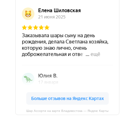
Шар Ассорти на карте Владивостока — Яндекс Карты