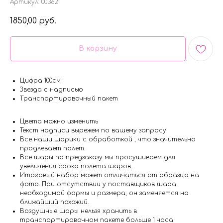
Артикул:
00362
1850,00
руб.
В корзину
Цифра 100см
Звезда с надписью
Транспортировочный пакет
Цвета можно изменить
Текст надписи вырежем по вашему запросу
Все наши шарики с обработкой , что значительно
продлевает полет.
Все шары по предзаказу мы просушиваем для
увеличения срока полета шаров.
Итоговый набор может отличаться от образца на
фото. При отсутствии у поставщиков шара
необходимой формы и размера, он заменяется на
ближайший похожий.
Воздушные шары нельзя хранить в
транспортировочном пакете больше 1 часа