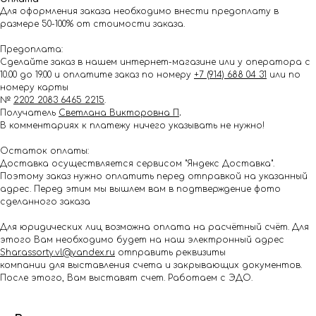
Для оформления заказа необходимо внести предоплату в
размере 50-100% от стоимости заказа.
Предоплата:
Сделайте заказ в нашем интернет-магазине или у оператора с
10.00 до 19.00 и оплатите заказ по номеру
+7 (914) 688 04 31
или по
номеру карты
№
2202 2083 6465 2215
.
Получатель
Светлана Викторовна П
.
В комментариях к платежу ничего указывать не нужно!
Остаток оплаты:
Доставка осуществляется сервисом "Яндекс Доставка".
Поэтому заказ нужно оплатить перед отправкой на указанный
адрес. Перед этим мы вышлем вам в подтверждение фото
сделанного заказа
Для юридических лиц возможна оплата на расчётный счёт. Для
этого Вам необходимо будет на наш электронный адрес
Shar.assorty.vl@yandex.ru
отправить реквизиты
компании для выставления счета и закрывающих документов.
После этого, Вам выставят счет. Работаем с ЭДО.