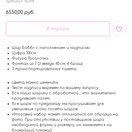
Артикул:
00398
6550,00
руб.
В корзину
Шар Баббл с наполнением и надписью
Цифра 100см
Фигура Русалочка
Фонтан из 7 (3 звезды 45см, 4 браш)
3 транспортировочных пакета
Цвета можно изменить
Текст надписи вырежем по вашему запросу
Все наши шарики с обработкой , что значительно
продлевает полет.
Все шары по предзаказу мы просушиваем для
увеличения срока полета шаров.
Итоговый набор может отличаться от образца на
фото. При отсутствии у поставщиков шара
необходимой формы и размера, он заменяется на
ближайший похожий.