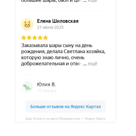
Шар Ассорти на карте Владивостока — Яндекс Карты