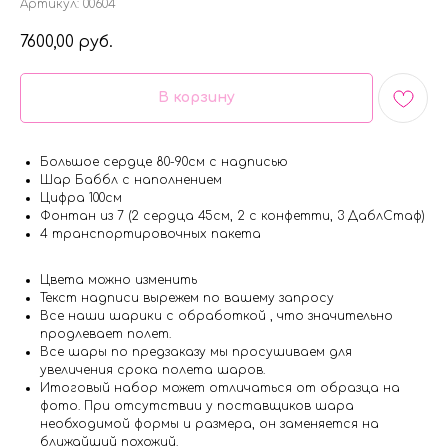
Артикул:
00604
7600,00
руб.
В корзину
Большое сердце 80-90см с надписью
Шар Баббл с наполнением
Цифра 100см
Фонтан из 7 (2 сердца 45см, 2 с конфетти, 3 ДаблСтаф)
4 транспортировочных пакета
Цвета можно изменить
Текст надписи вырежем по вашему запросу
Все наши шарики с обработкой , что значительно
продлевает полет.
Все шары по предзаказу мы просушиваем для
увеличения срока полета шаров.
Итоговый набор может отличаться от образца на
фото. При отсутствии у поставщиков шара
необходимой формы и размера, он заменяется на
ближайший похожий.