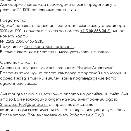
Для оформления заказа необходимо внести предоплату в
размере 50-100% от стоимости заказа.
Предоплата:
Сделайте заказ в нашем интернет-магазине или у оператора с
10.00 до 19.00 и оплатите заказ по номеру
+7 (914) 688 04 31
или по
номеру карты
№
2202 2083 6465 2215
.
Получатель
Светлана Викторовна П
.
В комментариях к платежу ничего указывать не нужно!
Остаток оплаты:
Доставка осуществляется сервисом "Яндекс Доставка".
Поэтому заказ нужно оплатить перед отправкой на указанный
адрес. Перед этим мы вышлем вам в подтверждение фото
сделанного заказа
Для юридических лиц возможна оплата на расчётный счёт. Для
этого Вам необходимо будет на наш электронный адрес
Shar.assorty.vl@yandex.ru
отправить реквизиты
компании для выставления счета и закрывающих документов.
После этого, Вам выставят счет. Работаем с ЭДО.