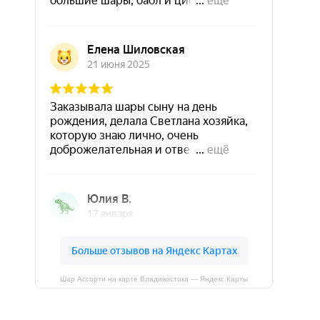
Шар Ассорти на карте Владивостока — Яндекс Карты