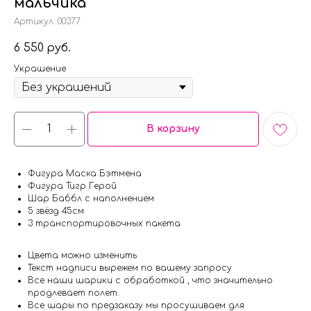
мальчика
Артикул:
00377
6 550
руб.
Украшение
В корзину
Фигура Маска Бэтмена
Фигура Тигр Герой
Шар Баббл с наполнением
5 звёзд 45см
3 транспортировочных пакета
Цвета можно изменить
Текст надписи вырежем по вашему запросу
Все наши шарики с обработкой , что значительно
продлевает полет.
Все шары по предзаказу мы просушиваем для