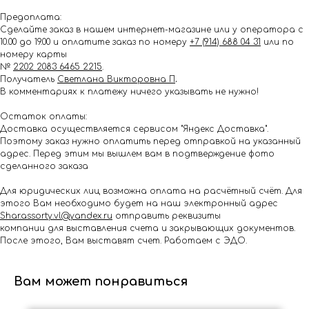
Предоплата:
Сделайте заказ в нашем интернет-магазине или у оператора с
10.00 до 19.00 и оплатите заказ по номеру
+7 (914) 688 04 31
или по
номеру карты
№
2202 2083 6465 2215
.
Получатель
Светлана Викторовна П
.
В комментариях к платежу ничего указывать не нужно!
Остаток оплаты:
Доставка осуществляется сервисом "Яндекс Доставка".
Поэтому заказ нужно оплатить перед отправкой на указанный
адрес. Перед этим мы вышлем вам в подтверждение фото
сделанного заказа
Для юридических лиц возможна оплата на расчётный счёт. Для
этого Вам необходимо будет на наш электронный адрес
Shar.assorty.vl@yandex.ru
отправить реквизиты
компании для выставления счета и закрывающих документов.
После этого, Вам выставят счет. Работаем с ЭДО.
Вам может понравиться