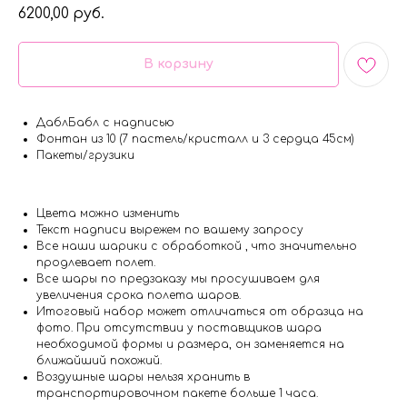
6200,00
руб.
В корзину
ДаблБабл с надписью
Фонтан из 10 (7 пастель/кристалл и 3 сердца 45см)
Пакеты/грузики
Цвета можно изменить
Текст надписи вырежем по вашему запросу
Все наши шарики с обработкой , что значительно
продлевает полет.
Все шары по предзаказу мы просушиваем для
увеличения срока полета шаров.
Итоговый набор может отличаться от образца на
фото. При отсутствии у поставщиков шара
необходимой формы и размера, он заменяется на
ближайший похожий.
Воздушные шары нельзя хранить в
транспортировочном пакете больше 1 часа.