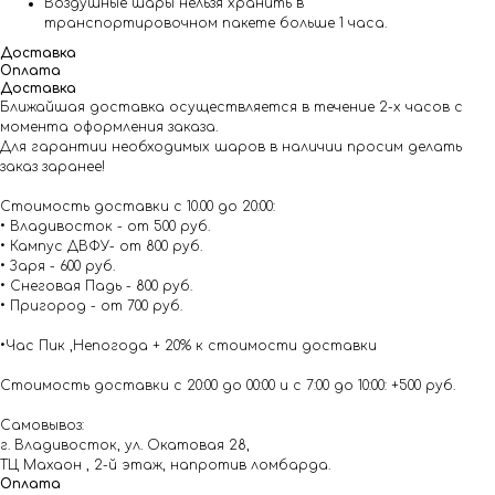
Воздушные шары нельзя хранить в
транспортировочном пакете больше 1 часа.
Доставка
Оплата
Доставка
Ближайшая доставка осуществляется в течение 2-х часов с
момента оформления заказа.
Для гарантии необходимых шаров в наличии просим делать
заказ заранее!
Стоимость доставки с 10.00 до 20:00:
• Владивосток - от 500 руб.
• Кампус ДВФУ- от 800 руб.
• Заря - 600 руб.
• Снеговая Падь - 800 руб.
• Пригород - от 700 руб.
•Час Пик ,Непогода + 20% к стоимости доставки
Стоимость доставки с 20:00 до 00:00 и с 7:00 до 10:00: +500 руб.
Самовывоз:
г. Владивосток, ул. Окатовая 28,
ТЦ Махаон , 2-й этаж, напротив ломбарда.
Оплата