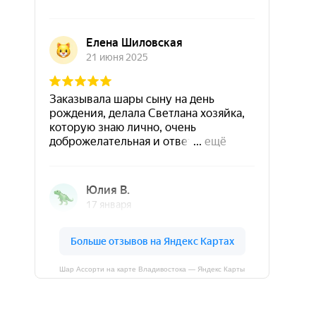
Шар Ассорти на карте Владивостока — Яндекс Карты