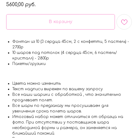
5600,00
руб.
В корзину
Фонтан из 10 (3 сердца 45см, 2 с конфетти, 5 пастель) -
2700р
10 шаров под потолок (4 сердца 45см, 6 пастель/
кристалл) - 2800р
Пакеты/грузики
Цвета можно изменить
Текст надписи вырежем по вашему запросу
Все наши шарики с обработкой , что значительно
продлевает полет.
Все шары по предзаказу мы просушиваем для
увеличения срока полета шаров.
Итоговый набор может отличаться от образца на
фото. При отсутствии у поставщиков шара
необходимой формы и размера, он заменяется на
ближайший похожий.