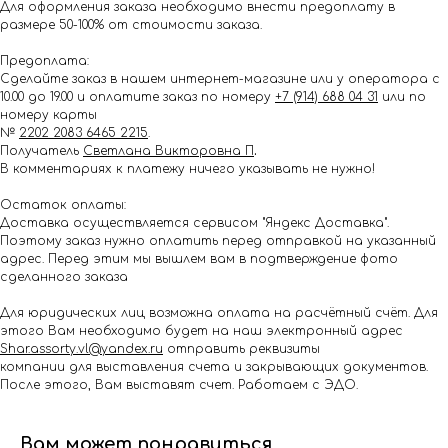
Для оформления заказа необходимо внести предоплату в
размере 50-100% от стоимости заказа.
Предоплата:
Сделайте заказ в нашем интернет-магазине или у оператора с
10.00 до 19.00 и оплатите заказ по номеру
+7 (914) 688 04 31
или по
номеру карты
№
2202 2083 6465 2215
.
Получатель
Светлана Викторовна П
.
В комментариях к платежу ничего указывать не нужно!
Остаток оплаты:
Доставка осуществляется сервисом "Яндекс Доставка".
Поэтому заказ нужно оплатить перед отправкой на указанный
адрес. Перед этим мы вышлем вам в подтверждение фото
сделанного заказа
Для юридических лиц возможна оплата на расчётный счёт. Для
этого Вам необходимо будет на наш электронный адрес
Shar.assorty.vl@yandex.ru
отправить реквизиты
компании для выставления счета и закрывающих документов.
После этого, Вам выставят счет. Работаем с ЭДО.
Вам может понравиться