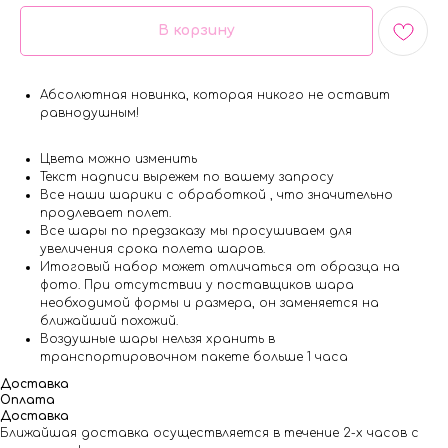
В корзину
Абсолютная новинка, которая никого не оставит
равнодушным!
Цвета можно изменить
Текст надписи вырежем по вашему запросу
Все наши шарики с обработкой , что значительно
продлевает полет.
Все шары по предзаказу мы просушиваем для
увеличения срока полета шаров.
Итоговый набор может отличаться от образца на
фото. При отсутствии у поставщиков шара
необходимой формы и размера, он заменяется на
ближайший похожий.
Воздушные шары нельзя хранить в
транспортировочном пакете больше 1 часа
Доставка
Оплата
Доставка
Ближайшая доставка осуществляется в течение 2-х часов с