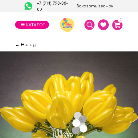
+7 (914) 798-08-
Заказать звонок
00
0
← Назад