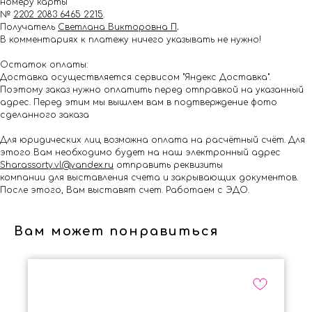
номеру карты
№
2202 2083 6465 2215
.
Получатель
Светлана Викторовна П
.
В комментариях к платежу ничего указывать не нужно!
Остаток оплаты:
Доставка осуществляется сервисом "Яндекс Доставка".
Поэтому заказ нужно оплатить перед отправкой на указанный
адрес. Перед этим мы вышлем вам в подтверждение фото
сделанного заказа
Для юридических лиц возможна оплата на расчётный счёт. Для
этого Вам необходимо будет на наш электронный адрес
Shar.assorty.vl@yandex.ru
отправить реквизиты
компании для выставления счета и закрывающих документов.
После этого, Вам выставят счет. Работаем с ЭДО.
Вам может понравиться