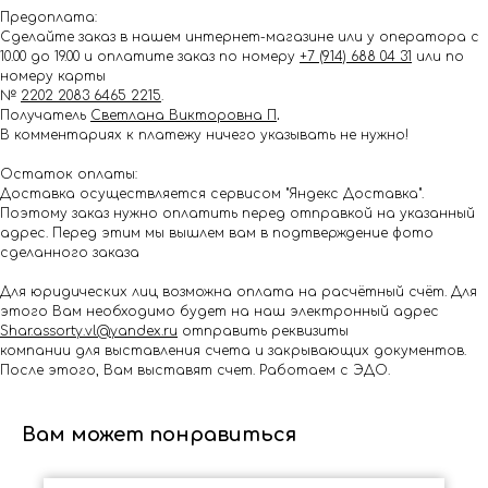
Предоплата:
Сделайте заказ в нашем интернет-магазине или у оператора с
10.00 до 19.00 и оплатите заказ по номеру
+7 (914) 688 04 31
или по
номеру карты
№
2202 2083 6465 2215
.
Получатель
Светлана Викторовна П
.
В комментариях к платежу ничего указывать не нужно!
Остаток оплаты:
Доставка осуществляется сервисом "Яндекс Доставка".
Поэтому заказ нужно оплатить перед отправкой на указанный
адрес. Перед этим мы вышлем вам в подтверждение фото
сделанного заказа
Для юридических лиц возможна оплата на расчётный счёт. Для
этого Вам необходимо будет на наш электронный адрес
Shar.assorty.vl@yandex.ru
отправить реквизиты
компании для выставления счета и закрывающих документов.
После этого, Вам выставят счет. Работаем с ЭДО.
Вам может понравиться