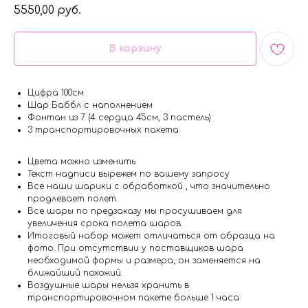
5550,00
руб.
В корзину
Цифра 100см
Шар Баббл с наполнением
Фонтан из 7 (4 сердца 45см, 3 пастель)
3 транспортировочных пакета
Цвета можно изменить
Текст надписи вырежем по вашему запросу
Все наши шарики с обработкой , что значительно
продлевает полет.
Все шары по предзаказу мы просушиваем для
увеличения срока полета шаров.
Итоговый набор может отличаться от образца на
фото. При отсутствии у поставщиков шара
необходимой формы и размера, он заменяется на
ближайший похожий.
Воздушные шары нельзя хранить в
транспортировочном пакете больше 1 часа