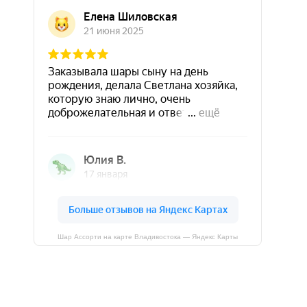
Шар Ассорти на карте Владивостока — Яндекс Карты