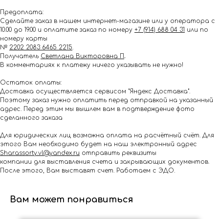
Предоплата:
Сделайте заказ в нашем интернет-магазине или у оператора с
10.00 до 19.00 и оплатите заказ по номеру
+7 (914) 688 04 31
или по
номеру карты
№
2202 2083 6465 2215
.
Получатель
Светлана Викторовна П
.
В комментариях к платежу ничего указывать не нужно!
Остаток оплаты:
Доставка осуществляется сервисом "Яндекс Доставка".
Поэтому заказ нужно оплатить перед отправкой на указанный
адрес. Перед этим мы вышлем вам в подтверждение фото
сделанного заказа
Для юридических лиц возможна оплата на расчётный счёт. Для
этого Вам необходимо будет на наш электронный адрес
Shar.assorty.vl@yandex.ru
отправить реквизиты
компании для выставления счета и закрывающих документов.
После этого, Вам выставят счет. Работаем с ЭДО.
Вам может понравиться