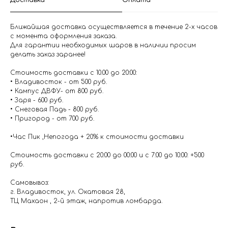
Доставка
Оплата
Ближайшая доставка осуществляется в течение 2-х часов
с момента оформления заказа.
Для гарантии необходимых шаров в наличии просим
делать заказ заранее!
Стоимость доставки с 10.00 до 20:00:
• Владивосток - от 500 руб.
• Кампус ДВФУ- от 800 руб.
• Заря - 600 руб.
• Снеговая Падь - 800 руб.
• Пригород - от 700 руб.
•Час Пик ,Непогода + 20% к стоимости доставки
Стоимость доставки с 20:00 до 00:00 и с 7:00 до 10:00: +500
руб.
Самовывоз:
г. Владивосток, ул. Окатовая 28,
ТЦ Махаон , 2-й этаж, напротив ломбарда.