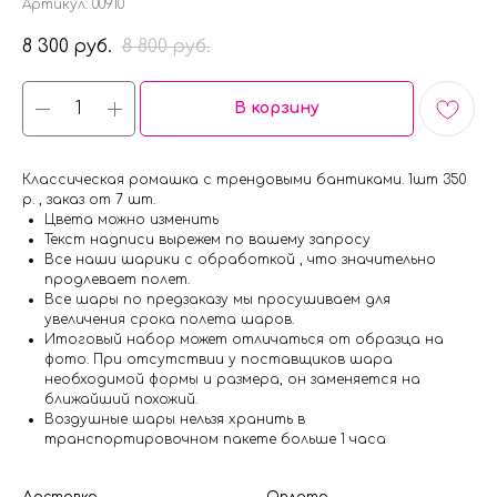
Артикул:
00910
8 300
8 800
руб.
руб.
В корзину
Классическая ромашка с трендовыми бантиками. 1шт 350
р. , заказ от 7 шт.
Цвета можно изменить
Текст надписи вырежем по вашему запросу
Все наши шарики с обработкой , что значительно
продлевает полет.
Все шары по предзаказу мы просушиваем для
увеличения срока полета шаров.
Итоговый набор может отличаться от образца на
фото. При отсутствии у поставщиков шара
необходимой формы и размера, он заменяется на
ближайший похожий.
Воздушные шары нельзя хранить в
транспортировочном пакете больше 1 часа