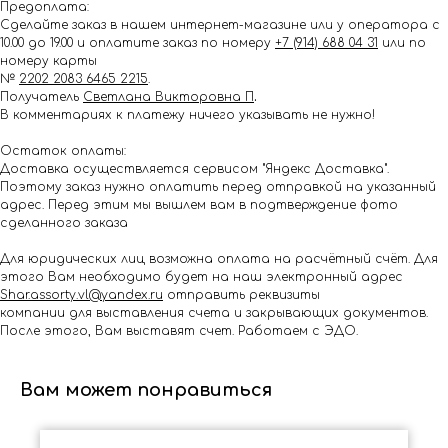
Предоплата:
Сделайте заказ в нашем интернет-магазине или у оператора с
10.00 до 19.00 и оплатите заказ по номеру
+7 (914) 688 04 31
или по
номеру карты
№
2202 2083 6465 2215
.
Получатель
Светлана Викторовна П
.
В комментариях к платежу ничего указывать не нужно!
Остаток оплаты:
Доставка осуществляется сервисом "Яндекс Доставка".
Поэтому заказ нужно оплатить перед отправкой на указанный
адрес. Перед этим мы вышлем вам в подтверждение фото
сделанного заказа
Для юридических лиц возможна оплата на расчётный счёт. Для
этого Вам необходимо будет на наш электронный адрес
Shar.assorty.vl@yandex.ru
отправить реквизиты
компании для выставления счета и закрывающих документов.
После этого, Вам выставят счет. Работаем с ЭДО.
Вам может понравиться