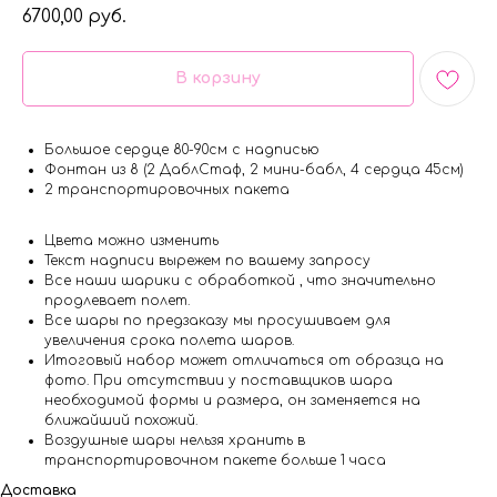
6700,00
руб.
В корзину
Большое сердце 80-90см с надписью
Фонтан из 8 (2 ДаблСтаф, 2 мини-бабл, 4 сердца 45см)
2 транспортировочных пакета
Цвета можно изменить
Текст надписи вырежем по вашему запросу
Все наши шарики с обработкой , что значительно
продлевает полет.
Все шары по предзаказу мы просушиваем для
увеличения срока полета шаров.
Итоговый набор может отличаться от образца на
фото. При отсутствии у поставщиков шара
необходимой формы и размера, он заменяется на
ближайший похожий.
Воздушные шары нельзя хранить в
транспортировочном пакете больше 1 часа
Доставка