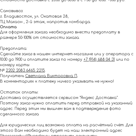
Стоимость доставки с 20:00 до 00:00 и с 7:00 до 10:00: +500 руб.
Самовывоз:
г. Владивосток, ул. Окатовая 28,
ТЦ Махаон , 2-й этаж, напротив ломбарда.
Оплата
Для оформления заказа необходимо внести предоплату в
размере 50-100% от стоимости заказа.
Предоплата:
Сделайте заказ в нашем интернет-магазине или у оператора с
10.00 до 19.00 и оплатите заказ по номеру
+7 (914) 688 04 31
или по
номеру карты
№
2202 2083 6465 2215
.
Получатель
Светлана Викторовна П
.
В комментариях к платежу ничего указывать не нужно!
Остаток оплаты:
Доставка осуществляется сервисом "Яндекс Доставка".
Поэтому заказ нужно оплатить перед отправкой на указанный
адрес. Перед этим мы вышлем вам в подтверждение фото
сделанного заказа
Для юридических лиц возможна оплата на расчётный счёт. Для
этого Вам необходимо будет на наш электронный адрес