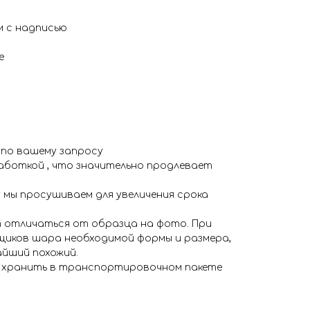
м с надписью
е
 по вашему запросу
аботкой , что значительно продлевает
 мы просушиваем для увеличения срока
 отличаться от образца на фото. При
иков шара необходимой формы и размера,
айший похожий.
я хранить в транспортировочном пакете