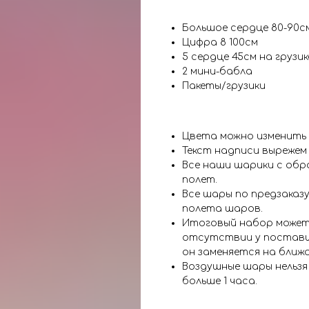
Большое сердце 80-90с
Цифра 8 100см
5 сердце 45см на грузик
2 мини-бабла
Пакеты/грузики
Цвета можно изменить
Текст надписи вырежем
Все наши шарики с обр
полет.
Все шары по предзаказу
полета шаров.
Итоговый набор может
отсутствии у поставщ
он заменяется на ближ
Воздушные шары нельз
больше 1 часа.