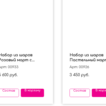
Набор из шаров
Набор из шаров
Розовый март с
Пастельный мар
улыбкой
Арт: 00933
Арт: 00926
5 600
3 450
руб.
руб.
В корзину
В кор
Состав
Состав