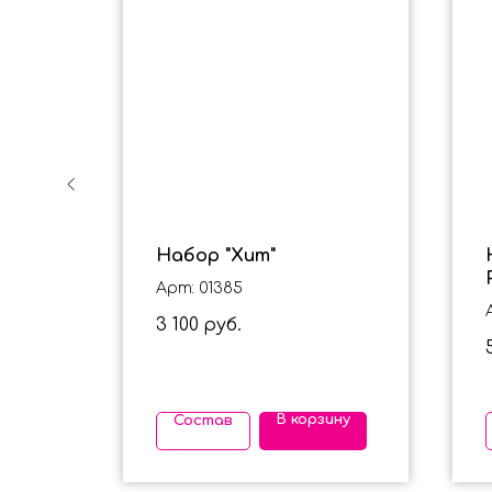
шка,
Набор "Хит"
Арт: 01385
3 100
руб.
ину
В корзину
Состав