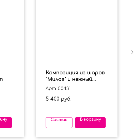
Композиция из шаров
т
"Милая" и нежный
фонтан
Арт: 00431
5 400
руб.
зину
В корзину
Состав