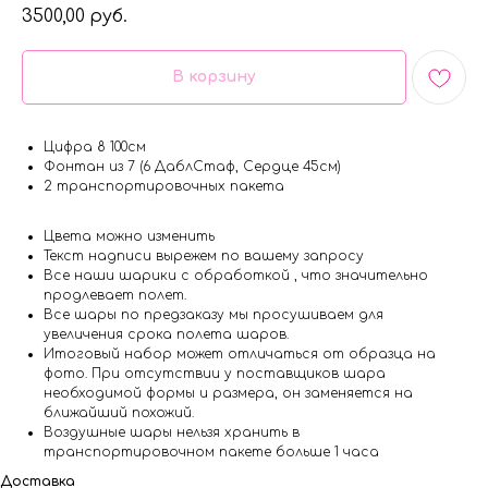
3500,00
руб.
В корзину
Цифра 8 100см
Фонтан из 7 (6 ДаблСтаф, Сердце 45см)
2 транспортировочных пакета
Цвета можно изменить
Текст надписи вырежем по вашему запросу
Все наши шарики с обработкой , что значительно
продлевает полет.
Все шары по предзаказу мы просушиваем для
увеличения срока полета шаров.
Итоговый набор может отличаться от образца на
фото. При отсутствии у поставщиков шара
необходимой формы и размера, он заменяется на
ближайший похожий.
Воздушные шары нельзя хранить в
транспортировочном пакете больше 1 часа
Доставка