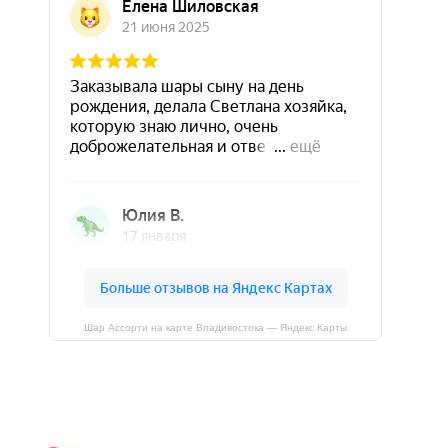
Шар Ассорти на карте Владивостока — Яндекс Карты