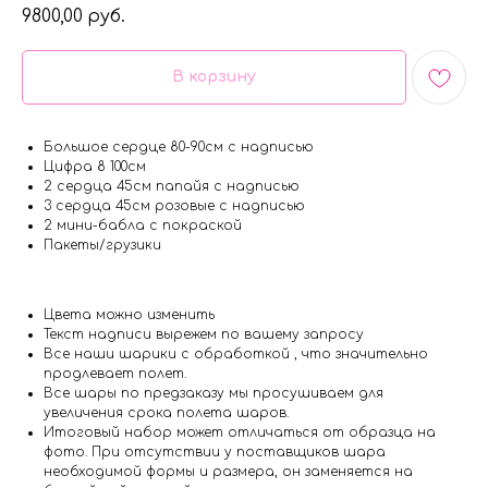
9800,00
руб.
В корзину
Большое сердце 80-90см с надписью
Цифра 8 100см
2 сердца 45см папайя с надписью
3 сердца 45см розовые с надписью
2 мини-бабла с покраской
Пакеты/грузики
Цвета можно изменить
Текст надписи вырежем по вашему запросу
Все наши шарики с обработкой , что значительно
продлевает полет.
Все шары по предзаказу мы просушиваем для
увеличения срока полета шаров.
Итоговый набор может отличаться от образца на
фото. При отсутствии у поставщиков шара
необходимой формы и размера, он заменяется на