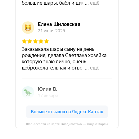
Шар Ассорти на карте Владивостока — Яндекс Карты