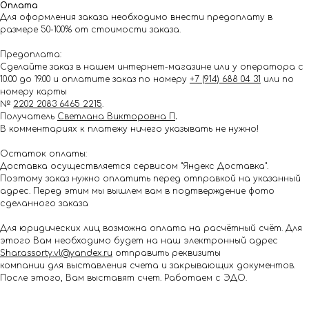
Оплата
Для оформления заказа необходимо внести предоплату в
размере 50-100% от стоимости заказа.
Предоплата:
Сделайте заказ в нашем интернет-магазине или у оператора с
10.00 до 19.00 и оплатите заказ по номеру
+7 (914) 688 04 31
или по
номеру карты
№
2202 2083 6465 2215
.
Получатель
Светлана Викторовна П
.
В комментариях к платежу ничего указывать не нужно!
Остаток оплаты:
Доставка осуществляется сервисом "Яндекс Доставка".
Поэтому заказ нужно оплатить перед отправкой на указанный
адрес. Перед этим мы вышлем вам в подтверждение фото
сделанного заказа
Для юридических лиц возможна оплата на расчётный счёт. Для
этого Вам необходимо будет на наш электронный адрес
Shar.assorty.vl@yandex.ru
отправить реквизиты
компании для выставления счета и закрывающих документов.
После этого, Вам выставят счет. Работаем с ЭДО.