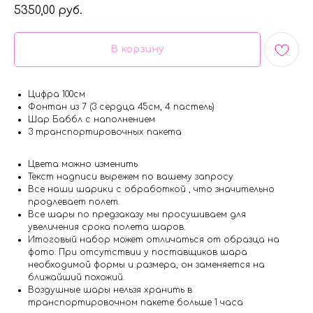
5350,00
руб.
В корзину
Цифра 100см
Фонтан из 7 (3 сердца 45см, 4 пастель)
Шар Баббл с наполнением
3 транспортировочных пакета
Цвета можно изменить
Текст надписи вырежем по вашему запросу
Все наши шарики с обработкой , что значительно
продлевает полет.
Все шары по предзаказу мы просушиваем для
увеличения срока полета шаров.
Итоговый набор может отличаться от образца на
фото. При отсутствии у поставщиков шара
необходимой формы и размера, он заменяется на
ближайший похожий.
Воздушные шары нельзя хранить в
транспортировочном пакете больше 1 часа