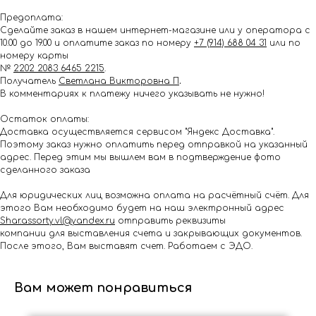
Предоплата:
Сделайте заказ в нашем интернет-магазине или у оператора с
10.00 до 19.00 и оплатите заказ по номеру
+7 (914) 688 04 31
или по
номеру карты
№
2202 2083 6465 2215
.
Получатель
Светлана Викторовна П
.
В комментариях к платежу ничего указывать не нужно!
Остаток оплаты:
Доставка осуществляется сервисом "Яндекс Доставка".
Поэтому заказ нужно оплатить перед отправкой на указанный
адрес. Перед этим мы вышлем вам в подтверждение фото
сделанного заказа
Для юридических лиц возможна оплата на расчётный счёт. Для
этого Вам необходимо будет на наш электронный адрес
Shar.assorty.vl@yandex.ru
отправить реквизиты
компании для выставления счета и закрывающих документов.
После этого, Вам выставят счет. Работаем с ЭДО.
Вам может понравиться