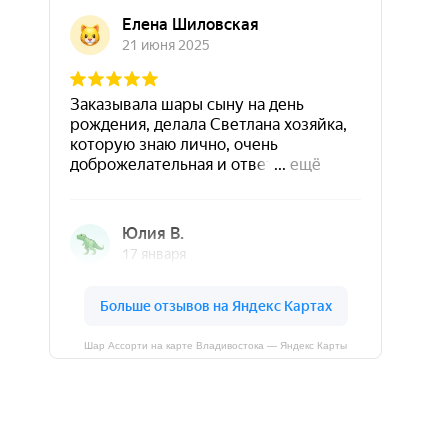
Шар Ассорти на карте Владивостока — Яндекс Карты