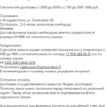
Стоимость доставки с 20:00 до 00:00 и с 7:00 до 10:00: +500 руб.
Самовывоз:
г. Владивосток, ул. Окатовая 28,
ТЦ Махаон , 2-й этаж, напротив ломбарда.
Оплата
Для оформления заказа необходимо внести предоплату в
размере 50-100% от стоимости заказа.
Предоплата:
Сделайте заказ в нашем интернет-магазине или у оператора с
10.00 до 19.00 и оплатите заказ по номеру
+7 (914) 688 04 31
или по
номеру карты
№
2202 2083 6465 2215
.
Получатель
Светлана Викторовна П
.
В комментариях к платежу ничего указывать не нужно!
Остаток оплаты:
Доставка осуществляется сервисом "Яндекс Доставка".
Поэтому заказ нужно оплатить перед отправкой на указанный
адрес. Перед этим мы вышлем вам в подтверждение фото
сделанного заказа
Для юридических лиц возможна оплата на расчётный счёт. Для