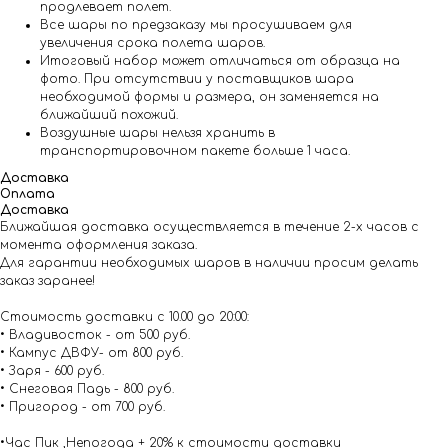
продлевает полет.
Все шары по предзаказу мы просушиваем для
увеличения срока полета шаров.
Итоговый набор может отличаться от образца на
фото. При отсутствии у поставщиков шара
необходимой формы и размера, он заменяется на
ближайший похожий.
Воздушные шары нельзя хранить в
транспортировочном пакете больше 1 часа.
Доставка
Оплата
Доставка
Ближайшая доставка осуществляется в течение 2-х часов с
момента оформления заказа.
Для гарантии необходимых шаров в наличии просим делать
заказ заранее!
Стоимость доставки с 10.00 до 20:00:
• Владивосток - от 500 руб.
• Кампус ДВФУ- от 800 руб.
• Заря - 600 руб.
• Снеговая Падь - 800 руб.
• Пригород - от 700 руб.
•Час Пик ,Непогода + 20% к стоимости доставки