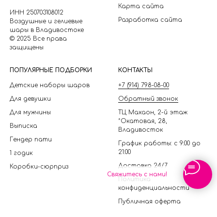
Карта сайта
ИНН 250703108012
Разработка сайта
Воздушные и гелиевые
шары в Владивостоке
© 2025 Все права
защищены
П
ОПУЛЯРНЫЕ ПОДБОРКИ
КОНТАКТЫ
Детские наборы шаров
+7 (914) 798-08-00
Для девушки
Обратный звонок
Для мужчины
ТЦ Махаон, 2-й этаж
*Окатовая, 28,
Выписка
Владивосток
Гендер пати
График работы: с 9:00 до
21:00
1 годик
Доставка 24/7
Коробки-сюрприз
Свяжитесь с нами!
Политика
конфиденциальности
Публичная оферта