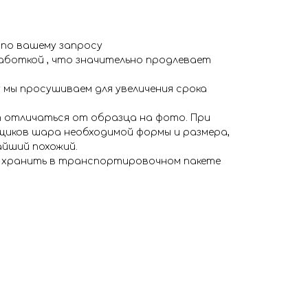
 по вашему запросу
аботкой , что значительно продлевает
 мы просушиваем для увеличения срока
 отличаться от образца на фото. При
иков шара необходимой формы и размера,
айший похожий.
я хранить в транспортировочном пакете