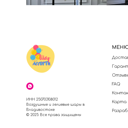
МЕН
Достав
Гаран
Отзыв
FAQ
Конта
ИНН 250703108012
Карта
Воздушные и гелиевые шары в
Владивостоке
Разраб
© 2025 Все права защищены