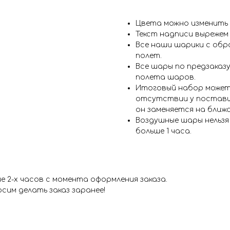
Цвета можно изменить
Текст надписи вырежем
Все наши шарики с обр
полет.
Все шары по предзаказу
полета шаров.
Итоговый набор может
отсутствии у поставщ
он заменяется на ближ
Воздушные шары нельз
больше 1 часа.
 2-х часов с момента оформления заказа.
сим делать заказ заранее!