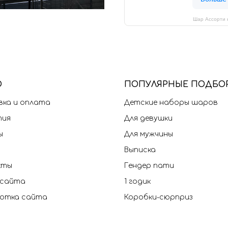
Шар Ассорти 
Ю
П
ОПУЛЯРНЫЕ ПОДБО
ка и оплата
Детские наборы шаров
тия
Для девушки
ы
Для мужчины
Выписка
кты
Гендер пати
 сайта
1 годик
отка сайта
Коробки-сюрприз