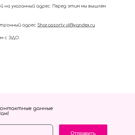
 на указанный адрес. Перед этим мы вышлем
ектронный адрес
Shar.assorty.vl@yandex.ru
м с ЭДО.
контактные данные
Вам!
Отправить