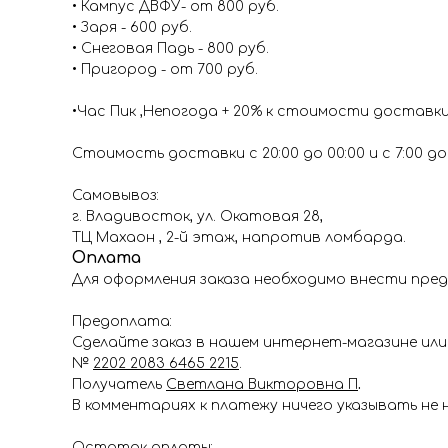
• Кампус ДВФУ- от 800 руб.
• Заря - 600 руб.
• Снеговая Падь - 800 руб.
• Пригород - от 700 руб.
•Час Пик ,Непогода + 20% к стоимости доставк
Стоимость доставки с 20:00 до 00:00 и с 7:00 до 1
Самовывоз:
г. Владивосток, ул. Окатовая 28,
ТЦ Махаон , 2-й этаж, напротив ломбарда.
Оплата
Для оформления заказа необходимо внести пред
Предоплата:
Сделайте заказ в нашем интернет-магазине или 
№
2202 2083 6465 2215
.
Получатель
Светлана Викторовна П
.
В комментариях к платежу ничего указывать не 
Остаток оплаты: