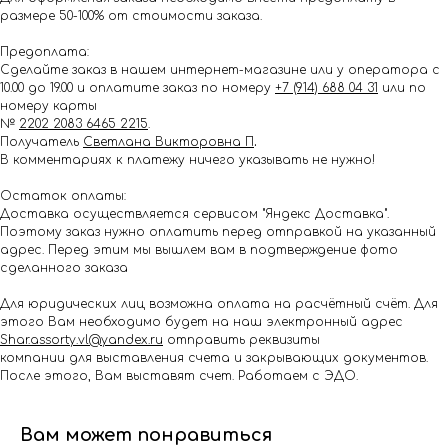
размере 50-100% от стоимости заказа.
Предоплата:
Сделайте заказ в нашем интернет-магазине или у оператора с
10.00 до 19.00 и оплатите заказ по номеру
+7 (914) 688 04 31
или по
номеру карты
№
2202 2083 6465 2215
.
Получатель
Светлана Викторовна П
.
В комментариях к платежу ничего указывать не нужно!
Остаток оплаты:
Доставка осуществляется сервисом "Яндекс Доставка".
Поэтому заказ нужно оплатить перед отправкой на указанный
адрес. Перед этим мы вышлем вам в подтверждение фото
сделанного заказа
Для юридических лиц возможна оплата на расчётный счёт. Для
этого Вам необходимо будет на наш электронный адрес
Shar.assorty.vl@yandex.ru
отправить реквизиты
компании для выставления счета и закрывающих документов.
После этого, Вам выставят счет. Работаем с ЭДО.
Вам может понравиться