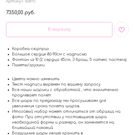
Артикул:
00895
7350,00
руб.
В корзину
Коробка-сюрприз
Большое сердце 80-90см с надписью
Фонтан из 10 (2 сердца 45см, 3 браш, 5 латекс пастель)
Пакеты/грузики
Цвета можно изменить
Текст надписи вырежем по вашему запросу
Все наши шарики с обработкой , что значительно
продлевает полет.
Все шары по предзаказу мы просушиваем для
увеличения срока полета шаров.
Итоговый набор может отличаться от образца на
фото. При отсутствии у поставщиков шара
необходимой формы и размера, он заменяется на
ближайший похожий.
Воздушные шары нельзя хранить в