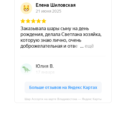
Шар Ассорти на карте Владивостока — Яндекс Карты