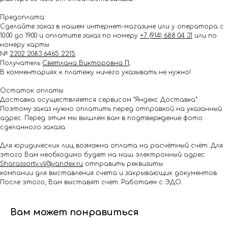
Предоплата:
Сделайте заказ в нашем интернет-магазине или у оператора с
10.00 до 19.00 и оплатите заказ по номеру
+7 (914) 688 04 31
или по
номеру карты
№
2202 2083 6465 2215
.
Получатель
Светлана Викторовна П
.
В комментариях к платежу ничего указывать не нужно!
Остаток оплаты:
Доставка осуществляется сервисом "Яндекс Доставка".
Поэтому заказ нужно оплатить перед отправкой на указанный
адрес. Перед этим мы вышлем вам в подтверждение фото
сделанного заказа
Для юридических лиц возможна оплата на расчётный счёт. Для
этого Вам необходимо будет на наш электронный адрес
Shar.assorty.vl@yandex.ru
отправить реквизиты
компании для выставления счета и закрывающих документов.
После этого, Вам выставят счет. Работаем с ЭДО.
Вам может понравиться