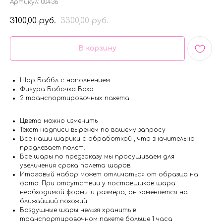
Артикул:
00436
3100,00
3300,00
руб.
руб.
В корзину
Шар Баббл с наполнением
Фигура Бабочка Бохо
2 транспортировочных пакета
Цвета можно изменить
Текст надписи вырежем по вашему запросу
Все наши шарики с обработкой , что значительно
продлевает полет.
Все шары по предзаказу мы просушиваем для
увеличения срока полета шаров.
Итоговый набор может отличаться от образца на
фото. При отсутствии у поставщиков шара
необходимой формы и размера, он заменяется на
ближайший похожий.
Воздушные шары нельзя хранить в
транспортировочном пакете больше 1 часа