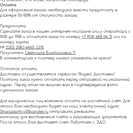
ТЦ Махаон , 2-й этаж, напротив ломбарда.
Оплата
Для оформления заказа необходимо внести предоплату в
размере 50-100% от стоимости заказа.
Предоплата:
Сделайте заказ в нашем интернет-магазине или у оператора с
10.00 до 19.00 и оплатите заказ по номеру
+7 (914) 688 04 31
или по
номеру карты
№
2202 2083 6465 2215
.
Получатель
Светлана Викторовна П
.
В комментариях к платежу ничего указывать не нужно!
Остаток оплаты:
Доставка осуществляется сервисом "Яндекс Доставка".
Поэтому заказ нужно оплатить перед отправкой на указанный
адрес. Перед этим мы вышлем вам в подтверждение фото
сделанного заказа
Для юридических лиц возможна оплата на расчётный счёт. Для
этого Вам необходимо будет на наш электронный адрес
Shar.assorty.vl@yandex.ru
отправить реквизиты
компании для выставления счета и закрывающих документов.
После этого, Вам выставят счет. Работаем с ЭДО.