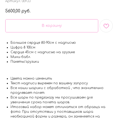
Артикул:
00933
5600,00
руб.
В корзину
Большое сердце 80-90см с надписью
Цифра 8 100см
Сердце 45см с надписью на грузике
Мини-бабл
Пакеты/грузики
Цвета можно изменить
Текст надписи вырежем по вашему запросу
Все наши шарики с обработкой , что значительно
продлевает полет.
Все шары по предзаказу мы просушиваем для
увеличения срока полета шаров.
Итоговый набор может отличаться от образца на
фото. При отсутствии у поставщиков шара
необходимой формы и размера, он заменяется на