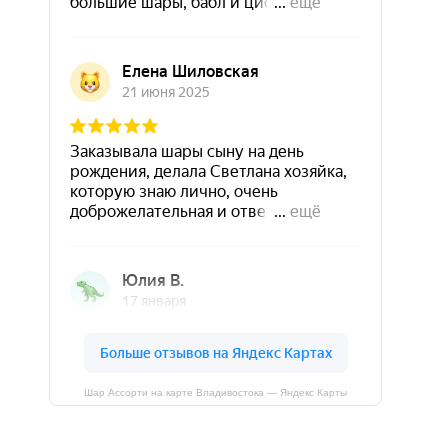
Шар Ассорти на карте Владивостока — Яндекс Карты