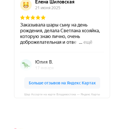
Шар Ассорти на карте Владивостока — Яндекс Карты