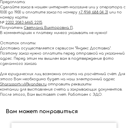
Предоплата:
Сделайте заказ в нашем интернет-магазине или у оператора с
10.00 до 19.00 и оплатите заказ по номеру
+7 (914) 688 04 31
или по
номеру карты
№
2202 2083 6465 2215
.
Получатель
Светлана Викторовна П
.
В комментариях к платежу ничего указывать не нужно!
Остаток оплаты:
Доставка осуществляется сервисом "Яндекс Доставка".
Поэтому заказ нужно оплатить перед отправкой на указанный
адрес. Перед этим мы вышлем вам в подтверждение фото
сделанного заказа
Для юридических лиц возможна оплата на расчётный счёт. Для
этого Вам необходимо будет на наш электронный адрес
Shar.assorty.vl@yandex.ru
отправить реквизиты
компании для выставления счета и закрывающих документов.
После этого, Вам выставят счет. Работаем с ЭДО.
Вам может понравиться