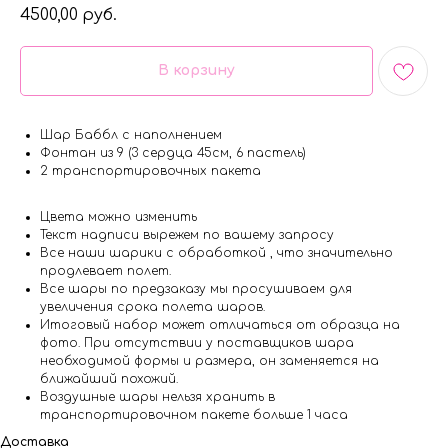
4500,00
руб.
В корзину
Шар Баббл с наполнением
Фонтан из 9 (3 сердца 45см, 6 пастель)
2 транспортировочных пакета
Цвета можно изменить
Текст надписи вырежем по вашему запросу
Все наши шарики с обработкой , что значительно
продлевает полет.
Все шары по предзаказу мы просушиваем для
увеличения срока полета шаров.
Итоговый набор может отличаться от образца на
фото. При отсутствии у поставщиков шара
необходимой формы и размера, он заменяется на
ближайший похожий.
Воздушные шары нельзя хранить в
транспортировочном пакете больше 1 часа
Доставка