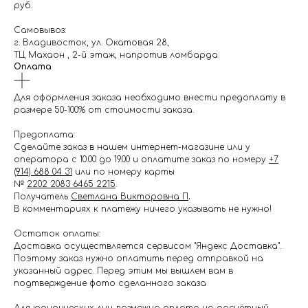
руб.
Самовывоз:
г. Владивосток, ул. Окатовая 28,
ТЦ Махаон , 2-й этаж, напротив ломбарда.
Оплата
Для оформления заказа необходимо внести предоплату в
размере 50-100% от стоимости заказа.
Предоплата:
Сделайте заказ в нашем интернет-магазине или у
оператора с 10.00 до 19.00 и оплатите заказ по номеру
+7
(914) 688 04 31
или по номеру карты
№
2202 2083 6465 2215
.
Получатель
Светлана Викторовна П
.
В комментариях к платежу ничего указывать не нужно!
Остаток оплаты:
Доставка осуществляется сервисом "Яндекс Доставка".
Поэтому заказ нужно оплатить перед отправкой на
указанный адрес. Перед этим мы вышлем вам в
подтверждение фото сделанного заказа