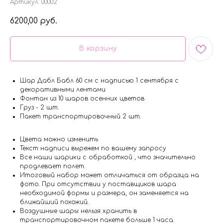
Артикул:
00002
6200,00
руб.
В корзину
Шар Дабл Бабл 60 см с надписью 1 сентября с
декоративными лентами
Фонтан из 10 шаров осенних цветов
Груз - 2 шт.
Пакет транспортировочный 2 шт.
Цвета можно изменить
Текст надписи вырежем по вашему запросу
Все наши шарики с обработкой , что значительно
продлевает полет.
Итоговый набор может отличаться от образца на
фото. При отсутствии у поставщиков шара
необходимой формы и размера, он заменяется на
ближайший похожий.
Воздушные шары нельзя хранить в
транспортировочном пакете больше 1 часа.