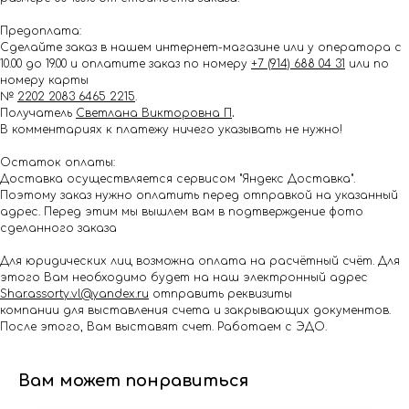
Предоплата:
Сделайте заказ в нашем интернет-магазине или у оператора с
10.00 до 19.00 и оплатите заказ по номеру
+7 (914) 688 04 31
или по
номеру карты
№
2202 2083 6465 2215
.
Получатель
Светлана Викторовна П
.
В комментариях к платежу ничего указывать не нужно!
Остаток оплаты:
Доставка осуществляется сервисом "Яндекс Доставка".
Поэтому заказ нужно оплатить перед отправкой на указанный
адрес. Перед этим мы вышлем вам в подтверждение фото
сделанного заказа
Для юридических лиц возможна оплата на расчётный счёт. Для
этого Вам необходимо будет на наш электронный адрес
Shar.assorty.vl@yandex.ru
отправить реквизиты
компании для выставления счета и закрывающих документов.
После этого, Вам выставят счет. Работаем с ЭДО.
Вам может понравиться