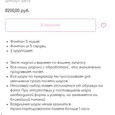
Артикул:
00875
8200,00
руб.
В корзину
Фонтан 5 мишек
Фонтан из 5 сердец
2 груз/пакет
Текст надписи вырежем по вашему запросу
Все наши шарики с обработкой , что значительно
продлевает полет.
Все шары по предзаказу мы просушиваем для
увеличения срока полета шаров.
Итоговый набор может отличаться от образца на
фото. При отсутствии у поставщиков шара
необходимой формы и размера, он заменяется на
ближайший похожий.
Воздушные шары нельзя хранить в
транспортировочном пакете больше 1 часа