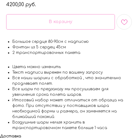
4200,00
руб.
В корзину
Большое сердце 80-90см с надписью
Фонтан из 5 сердец 45см
2 транспортировочных пакета
Цвета можно изменить
Текст надписи вырежем по вашему запросу
Все наши шарики с обработкой , что значительно
продлевает полет.
Все шары по предзаказу мы просушиваем для
увеличения срока полета шаров.
Итоговый набор может отличаться от образца на
фото. При отсутствии у поставщиков шара
необходимой формы и размера, он заменяется на
ближайший похожий.
Воздушные шары нельзя хранить в
транспортировочном пакете больше 1 часа
Доставка