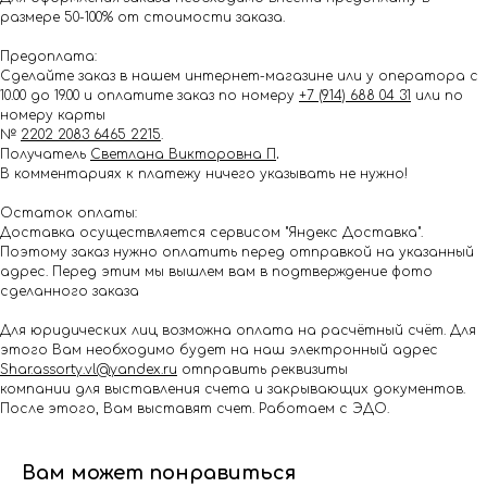
размере 50-100% от стоимости заказа.
Предоплата:
Сделайте заказ в нашем интернет-магазине или у оператора с
10.00 до 19.00 и оплатите заказ по номеру
+7 (914) 688 04 31
или по
номеру карты
№
2202 2083 6465 2215
.
Получатель
Светлана Викторовна П
.
В комментариях к платежу ничего указывать не нужно!
Остаток оплаты:
Доставка осуществляется сервисом "Яндекс Доставка".
Поэтому заказ нужно оплатить перед отправкой на указанный
адрес. Перед этим мы вышлем вам в подтверждение фото
сделанного заказа
Для юридических лиц возможна оплата на расчётный счёт. Для
этого Вам необходимо будет на наш электронный адрес
Shar.assorty.vl@yandex.ru
отправить реквизиты
компании для выставления счета и закрывающих документов.
После этого, Вам выставят счет. Работаем с ЭДО.
Вам может понравиться