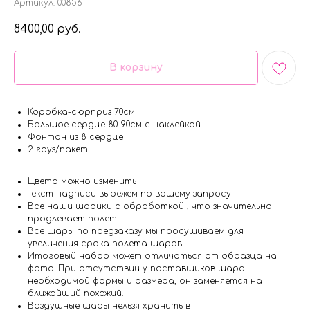
Артикул:
00856
8400,00
руб.
В корзину
Коробка-сюрприз 70см
Большое сердце 80-90см с наклейкой
Фонтан из 8 сердце
2 груз/пакет
Цвета можно изменить
Текст надписи вырежем по вашему запросу
Все наши шарики с обработкой , что значительно
продлевает полет.
Все шары по предзаказу мы просушиваем для
увеличения срока полета шаров.
Итоговый набор может отличаться от образца на
фото. При отсутствии у поставщиков шара
необходимой формы и размера, он заменяется на
ближайший похожий.
Воздушные шары нельзя хранить в