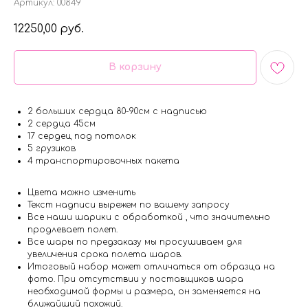
Артикул:
00849
12250,00
руб.
В корзину
2 больших сердца 80-90см с надписью
2 сердца 45см
17 сердец под потолок
5 грузиков
4 транспортировочных пакета
Цвета можно изменить
Текст надписи вырежем по вашему запросу
Все наши шарики с обработкой , что значительно
продлевает полет.
Все шары по предзаказу мы просушиваем для
увеличения срока полета шаров.
Итоговый набор может отличаться от образца на
фото. При отсутствии у поставщиков шара
необходимой формы и размера, он заменяется на
ближайший похожий.