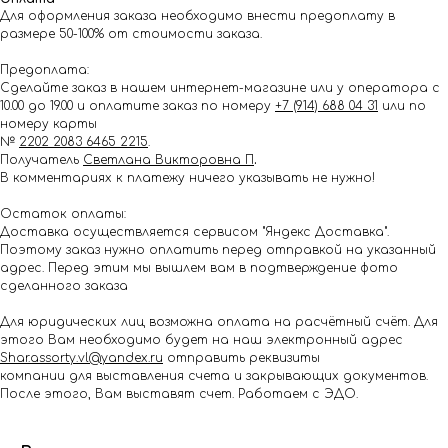
Для оформления заказа необходимо внести предоплату в
размере 50-100% от стоимости заказа.
Предоплата:
Сделайте заказ в нашем интернет-магазине или у оператора с
10.00 до 19.00 и оплатите заказ по номеру
+7 (914) 688 04 31
или по
номеру карты
№
2202 2083 6465 2215
.
Получатель
Светлана Викторовна П
.
В комментариях к платежу ничего указывать не нужно!
Остаток оплаты:
Доставка осуществляется сервисом "Яндекс Доставка".
Поэтому заказ нужно оплатить перед отправкой на указанный
адрес. Перед этим мы вышлем вам в подтверждение фото
сделанного заказа
Для юридических лиц возможна оплата на расчётный счёт. Для
этого Вам необходимо будет на наш электронный адрес
Shar.assorty.vl@yandex.ru
отправить реквизиты
компании для выставления счета и закрывающих документов.
После этого, Вам выставят счет. Работаем с ЭДО.