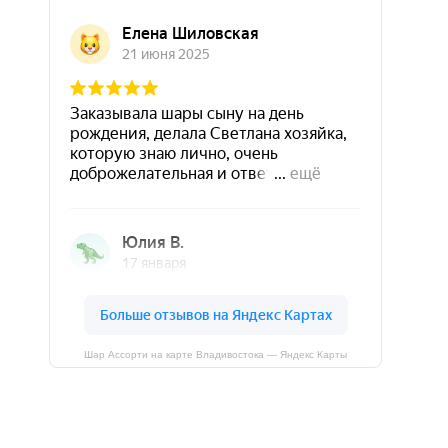
Шар Ассорти на карте Владивостока — Яндекс Карты