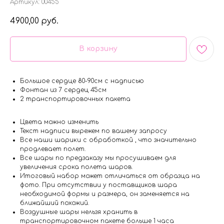
Артикул:
00455
4900,00
руб.
В корзину
Большое сердце 80-90см с надписью
Фонтан из 7 сердец 45см
2 транспортировочных пакета
Цвета можно изменить
Текст надписи вырежем по вашему запросу
Все наши шарики с обработкой , что значительно
продлевает полет.
Все шары по предзаказу мы просушиваем для
увеличения срока полета шаров.
Итоговый набор может отличаться от образца на
фото. При отсутствии у поставщиков шара
необходимой формы и размера, он заменяется на
ближайший похожий.
Воздушные шары нельзя хранить в
транспортировочном пакете больше 1 часа