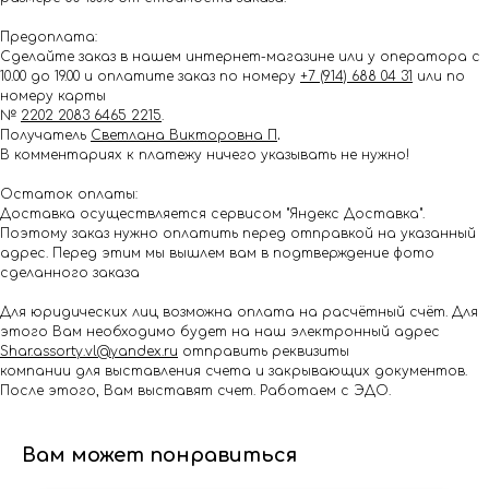
Предоплата:
Сделайте заказ в нашем интернет-магазине или у оператора с
10.00 до 19.00 и оплатите заказ по номеру
+7 (914) 688 04 31
или по
номеру карты
№
2202 2083 6465 2215
.
Получатель
Светлана Викторовна П
.
В комментариях к платежу ничего указывать не нужно!
Остаток оплаты:
Доставка осуществляется сервисом "Яндекс Доставка".
Поэтому заказ нужно оплатить перед отправкой на указанный
адрес. Перед этим мы вышлем вам в подтверждение фото
сделанного заказа
Для юридических лиц возможна оплата на расчётный счёт. Для
этого Вам необходимо будет на наш электронный адрес
Shar.assorty.vl@yandex.ru
отправить реквизиты
компании для выставления счета и закрывающих документов.
После этого, Вам выставят счет. Работаем с ЭДО.
Вам может понравиться