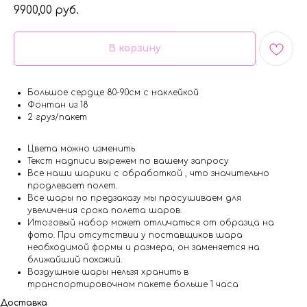
9900,00
руб.
В корзину
Большое сердце 80-90см с наклейкой
Фонтан из 18
2 груз/пакет
Цвета можно изменить
Текст надписи вырежем по вашему запросу
Все наши шарики с обработкой , что значительно
продлевает полет.
Все шары по предзаказу мы просушиваем для
увеличения срока полета шаров.
Итоговый набор может отличаться от образца на
фото. При отсутствии у поставщиков шара
необходимой формы и размера, он заменяется на
ближайший похожий.
Воздушные шары нельзя хранить в
транспортировочном пакете больше 1 часа
Доставка