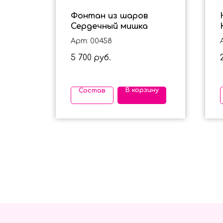
Фонтан из шаров
Сердечный мишка
Арт: 00458
5 700
руб.
ину
В корзину
Состав