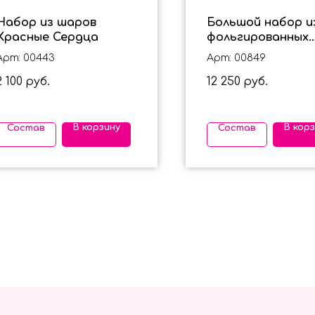
Набор из шаров
Большой набор и
Красные Сердца
фольгированных
сердец для мужч
Арт: 00443
Арт: 00849
2 100
12 250
руб.
руб.
В корзину
В кор
Состав
Состав