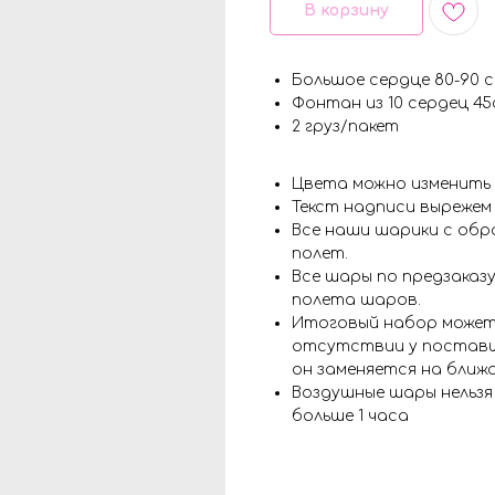
В корзину
Большое сердце 80-90 
Фонтан из 10 сердец 45
2 груз/пакет
Цвета можно изменить
Текст надписи вырежем
Все наши шарики с обр
полет.
Все шары по предзаказу
полета шаров.
Итоговый набор может
отсутствии у поставщ
он заменяется на ближ
Воздушные шары нельз
больше 1 часа