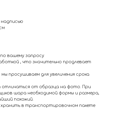
с надписью
см
 по вашему запросу
аботкой , что значительно продлевает
 мы просушиваем для увеличения срока
 отличаться от образца на фото. При
иков шара необходимой формы и размера,
айший похожий.
я хранить в транспортировочном пакете