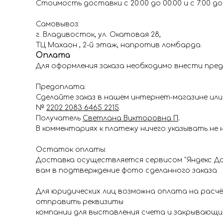
Стоимость доставки с 20:00 до 00:00 и с 7:00 до 1
Самовывоз:
г. Владивосток, ул. Окатовая 28,
ТЦ Махаон , 2-й этаж, напротив ломбарда.
Оплата
Для оформления заказа необходимо внести пред
Предоплата:
Сделайте заказ в нашем интернет-магазине или 
№
2202 2083 6465 2215
.
Получатель
Светлана Викторовна П
.
В комментариях к платежу ничего указывать не 
Остаток оплаты:
Доставка осуществляется сервисом "Яндекс До
вам в подтверждение фото сделанного заказа
Для юридических лиц возможна оплата на расч
отправить реквизиты
компании для выставления счета и закрывающи