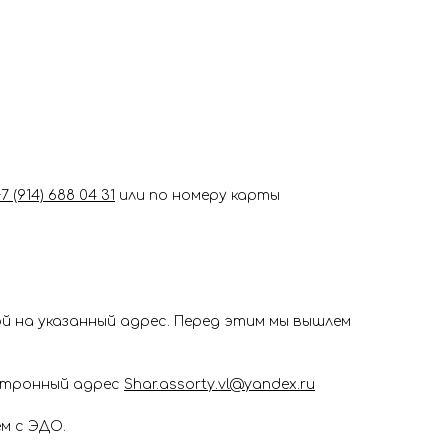
+7 (914) 688 04 31
или по номеру карты
 на указанный адрес. Перед этим мы вышлем
ектронный адрес
Shar.assorty.vl@yandex.ru
м с ЭДО.