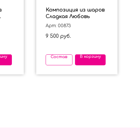
з
Композиция из шаров
Сладкая Любовь
ины
Арт: 00873
9 500
руб.
зину
В корзину
Состав