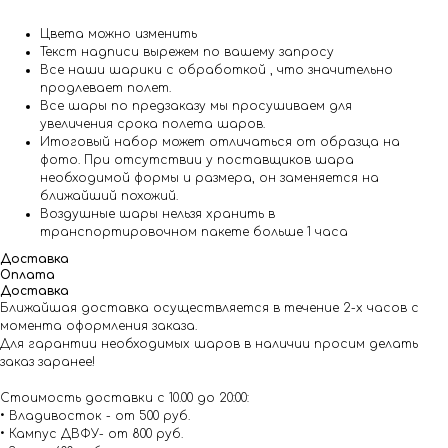
Цвета можно изменить
Текст надписи вырежем по вашему запросу
Все наши шарики с обработкой , что значительно
продлевает полет.
Все шары по предзаказу мы просушиваем для
увеличения срока полета шаров.
Итоговый набор может отличаться от образца на
фото. При отсутствии у поставщиков шара
необходимой формы и размера, он заменяется на
ближайший похожий.
Воздушные шары нельзя хранить в
транспортировочном пакете больше 1 часа
Доставка
Оплата
Доставка
Ближайшая доставка осуществляется в течение 2-х часов с
момента оформления заказа.
Для гарантии необходимых шаров в наличии просим делать
заказ заранее!
Стоимость доставки с 10.00 до 20:00:
• Владивосток - от 500 руб.
• Кампус ДВФУ- от 800 руб.