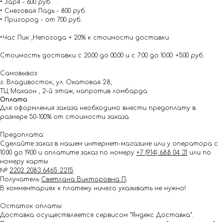
• Заря - 600 руб.
• Снеговая Падь - 800 руб.
• Пригород - от 700 руб.
•Час Пик ,Непогода + 20% к стоимости доставки
Стоимость доставки с 20:00 до 00:00 и с 7:00 до 10:00: +500 руб.
Самовывоз:
г. Владивосток, ул. Окатовая 28,
ТЦ Махаон , 2-й этаж, напротив ломбарда.
Оплата
Для оформления заказа необходимо внести предоплату в
размере 50-100% от стоимости заказа.
Предоплата:
Сделайте заказ в нашем интернет-магазине или у оператора с
10.00 до 19.00 и оплатите заказ по номеру
+7 (914) 688 04 31
или по
номеру карты
№
2202 2083 6465 2215
.
Получатель
Светлана Викторовна П
.
В комментариях к платежу ничего указывать не нужно!
Остаток оплаты:
Доставка осуществляется сервисом "Яндекс Доставка".