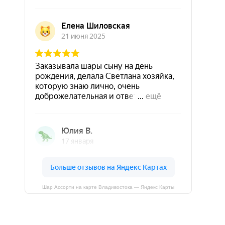
Шар Ассорти на карте Владивостока — Яндекс Карты