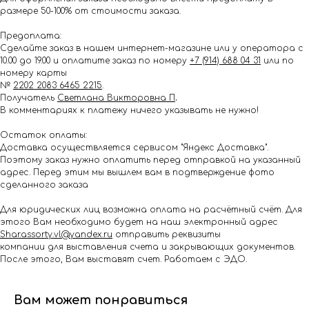
размере 50-100% от стоимости заказа.
Предоплата:
Сделайте заказ в нашем интернет-магазине или у оператора с
10.00 до 19.00 и оплатите заказ по номеру
+7 (914) 688 04 31
или по
номеру карты
№
2202 2083 6465 2215
.
Получатель
Светлана Викторовна П
.
В комментариях к платежу ничего указывать не нужно!
Остаток оплаты:
Доставка осуществляется сервисом "Яндекс Доставка".
Поэтому заказ нужно оплатить перед отправкой на указанный
адрес. Перед этим мы вышлем вам в подтверждение фото
сделанного заказа
Для юридических лиц возможна оплата на расчётный счёт. Для
этого Вам необходимо будет на наш электронный адрес
Shar.assorty.vl@yandex.ru
отправить реквизиты
компании для выставления счета и закрывающих документов.
После этого, Вам выставят счет. Работаем с ЭДО.
Вам может понравиться