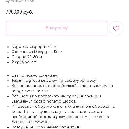
Артикул:
00855
7900,00
руб.
В корзину
Коробка-сюрприз 70см
Фонтан из 10 сердец 45см
Сердце 75-80см
2 груз/пакет
Цвета можно изменить
Текст надписи вырежем по вашему запросу
Все наши шарики с обработкой , что значительно
продлевает полет.
Все шары по предзаказу мы просушиваем для
увеличения срока полета шаров.
Итоговый набор может отличаться от образца на
фото. При отсутствии у поставщиков шара
необходимой формы и размера, он заменяется на
ближайший похожий.
Воздушные шары нельзя хранить в