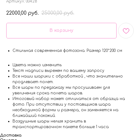
Артикул:
00428
22000,00
25000,00
руб.
руб.
В корзину
Стильная современная фотозона. Размер 120*200 см
Цвета можно изменить
Текст надписи вырежем по вашему запросу
Все наши шарики с обработкой , что значительно
продлевает полет.
Все шары по предзаказу мы просушиваем для
увеличения срока полета шаров.
Итоговый набор может отличаться от образца на
фото. При отсутствии у поставщиков шара
необходимой формы и размера, он заменяется на
ближайший похожий.
Воздушные шары нельзя хранить в
транспортировочном пакете больше 1 часа
Доставка