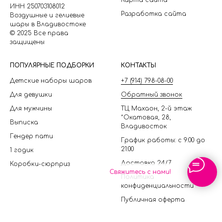
Карта сайта
ИНН 250703108012
Разработка сайта
Воздушные и гелиевые
шары в Владивостоке
© 2025 Все права
защищены
П
ОПУЛЯРНЫЕ ПОДБОРКИ
КОНТАКТЫ
Детские наборы шаров
+7 (914) 798-08-00
Для девушки
Обратный звонок
Для мужчины
ТЦ Махаон, 2-й этаж
*Окатовая, 28,
Выписка
Владивосток
Гендер пати
График работы: с 9:00 до
21:00
1 годик
Доставка 24/7
Коробки-сюрприз
Свяжитесь с нами!
Политика
конфиденциальности
Публичная оферта