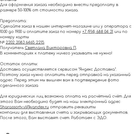
Для оформления заказа необходимо внести предоплату в
размере 50-100% от стоимости заказа.
Предоплата:
Сделайте заказ в нашем интернет-магазине или у оператора с
10.00 до 19.00 и оплатите заказ по номеру
+7 (914) 688 04 31
или по
номеру карты
№
2202 2083 6465 2215
.
Получатель
Светлана Викторовна П
.
В комментариях к платежу ничего указывать не нужно!
Остаток оплаты:
Доставка осуществляется сервисом "Яндекс Доставка".
Поэтому заказ нужно оплатить перед отправкой на указанный
адрес. Перед этим мы вышлем вам в подтверждение фото
сделанного заказа
Для юридических лиц возможна оплата на расчётный счёт. Для
этого Вам необходимо будет на наш электронный адрес
Shar.assorty.vl@yandex.ru
отправить реквизиты
компании для выставления счета и закрывающих документов.
После этого, Вам выставят счет. Работаем с ЭДО.