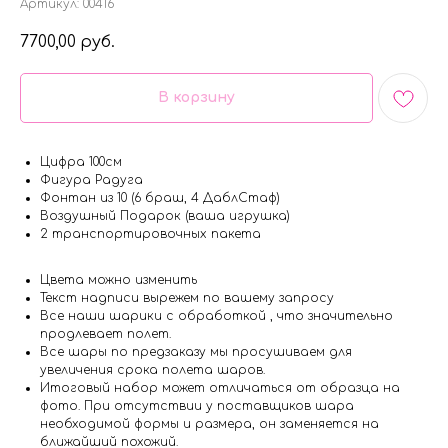
Артикул:
00416
7700,00
руб.
В корзину
Цифра 100см
Фигура Радуга
Фонтан из 10 (6 браш, 4 ДаблСтаф)
Воздушный Подарок (ваша игрушка)
2 транспортировочных пакета
Цвета можно изменить
Текст надписи вырежем по вашему запросу
Все наши шарики с обработкой , что значительно
продлевает полет.
Все шары по предзаказу мы просушиваем для
увеличения срока полета шаров.
Итоговый набор может отличаться от образца на
фото. При отсутствии у поставщиков шара
необходимой формы и размера, он заменяется на
ближайший похожий.